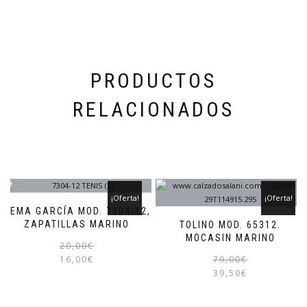
elegir
en
la
página
de
producto
PRODUCTOS
RELACIONADOS
¡Oferta!
¡Oferta!
GEMA GARCÍA MOD. 7304-12,
ZAPATILLAS MARINO
TOLINO MOD. 65312.
MOCASIN MARINO
El
El
Este
20,00
€
precio
precio
producto
16,00
€
79,00
€
original
actual
tiene
39,50
€
era:
es:
múltiples
20,00€.
16,00€.
variantes.