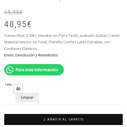
69,95
€
El
El
pr
pr
48,95
€
or
ac
er
es
Yumas Mod. 51081, Sneaker en Piel y Textil, acabado Quilian Camel,
69
48
Material Interior en Textil, Plantilla Confort Latex Extraible, con
Cordones Elásticos.
Envío, Devolución y Reembolso
Para más información
Talla
46
Limpiar
AÑADIR AL CARRITO