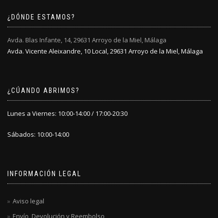
la
la
¿DÓNDE ESTAMOS?
página
página
de
de
producto
producto
Avda. Blas Infante, 14, 29631 Arroyo de la Miel, Málaga
Avda. Vicente Aleixandre, 10 Local, 29631 Arroyo de la Miel, Málaga
¿CÚANDO ABRIMOS?
Lunes a Viernes: 10:00-14:00 / 17:00-20:30
Sábados: 10:00-14:00
INFORMACIÓN LEGAL
Aviso legal
Envío, Devolución y Reembolso