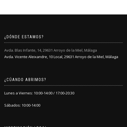
producto
producto
opciones
opciones
se
se
pueden
pueden
elegir
elegir
en
en
la
la
¿DÓNDE ESTAMOS?
página
página
de
de
producto
producto
Avda. Blas Infante, 14, 29631 Arroyo de la Miel, Málaga
Avda. Vicente Aleixandre, 10 Local, 29631 Arroyo de la Miel, Málaga
¿CÚANDO ABRIMOS?
Lunes a Viernes: 10:00-14:00 / 17:00-20:30
Sábados: 10:00-14:00