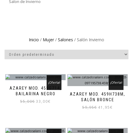
Salon de Invierno
Inicio
/
Mujer
/
Salones
/ Salón Invierno
¡Oferta!
¡Oferta!
AZAREY MOD. 459G714,
BAILARINA NEGRO
AZAREY MOD. 459H738M,
SALÓN BRONCE
El
El
55,00
€
33,00
€
precio
precio
El
El
59,95
€
41,95
€
Este
original
actual
precio
precio
producto
Este
era:
es:
original
actual
tiene
producto
55,00€.
33,00€.
era:
es:
múltiples
tiene
59,95€.
41,95€.