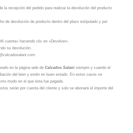
e la recepción del pedido para realizar la devolución del producto
cho de devolución de producto dentro del plazo estipulado y por
Mi cuenta» haciendo clic en «Devolver».
ando su devolución.
o@calzadosalani.com.
mprado en la página web de
Calzados Salani
siempre y cuando el
bación del bien y estén en buen estado. En estos casos se
ismo modo en el que ésta fue pagada.
tos serán por cuenta del cliente y solo se abonará el importe del