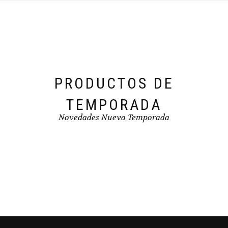
pueden
elegir
en
la
página
de
producto
PRODUCTOS DE
TEMPORADA
Novedades Nueva Temporada