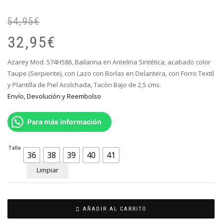
54,95
€
El
El
pr
pr
32,95
€
or
ac
er
es
Azarey Mod. 574H586, Bailarina en Antelina Sintética, acabado color
54
32
Taupe (Serpiente), con Lazo con Borlas en Delantera, con Forro Textil
y Plantilla de Piel Acolchada, Tacón Bajo de 2,5 cms.
Envío, Devolución y Reembolso
Para más información
Talla
36
38
39
40
41
Limpiar
AÑADIR AL CARRITO