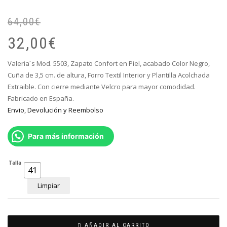
64,00
€
El
El
pr
pr
32,00
€
or
ac
er
es
Valeria´s Mod. 5503, Zapato Confort en Piel, acabado Color Negro,
64
32
Cuña de 3,5 cm. de altura, Forro Textil Interior y Plantilla Acolchada
Extraible. Con cierre mediante Velcro para mayor comodidad.
Fabricado en España.
Envio, Devolución y Reembolso
Para más información
Talla
41
Limpiar
AÑADIR AL CARRITO