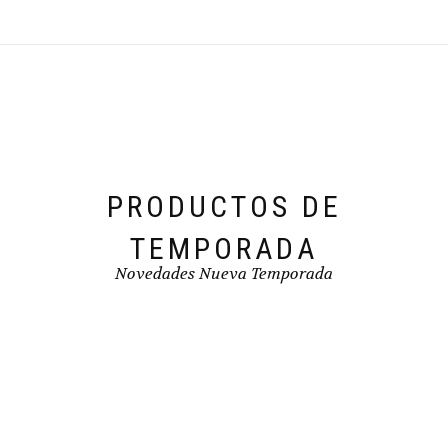
se
pueden
elegir
en
la
página
de
producto
PRODUCTOS DE
TEMPORADA
Novedades Nueva Temporada