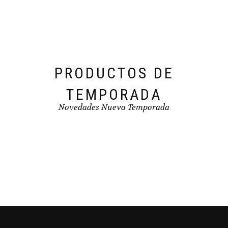
elegir
en
la
página
de
producto
PRODUCTOS DE
TEMPORADA
Novedades Nueva Temporada