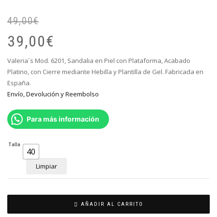
49,00
€
El
El
pr
pr
39,00
€
or
ac
er
es
Valeria´s Mod. 6201, Sandalia en Piel con Plataforma, Acabado
49
39
Platino, con Cierre mediante Hebilla y Plantilla de Gel. Fabricada en
España.
Envío, Devolución y Reembolso
Para más información
Talla
40
Limpiar
AÑADIR AL CARRITO