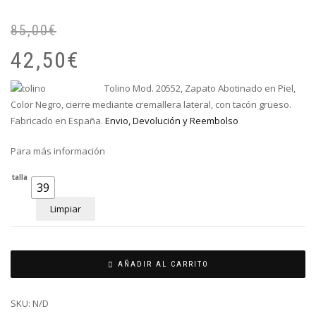
85,00
€
El
El
pr
pr
42,50
€
or
ac
er
es
Tolino Mod. 20552, Zapato Abotinado en Piel,
85
42
Color Negro, cierre mediante cremallera lateral, con tacón grueso.
Fabricado en España.
Envio, Devolución y Reembolso
Para más información
talla
39
Limpiar
AÑADIR AL CARRITO
SKU:
N/D