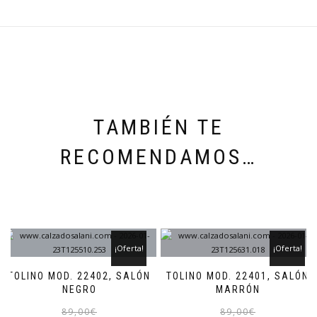
TAMBIÉN TE
RECOMENDAMOS…
¡Oferta!
¡Oferta!
TOLINO MOD. 22402, SALÓN
TOLINO MOD. 22401, SALÓN
NEGRO
MARRÓN
El
El
Este
89,00
€
89,00
€