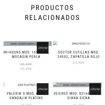
producto
PRODUCTOS
RELACIONADOS
¡Oferta!
48+HOURS MOD. 10511/51,
DOCTOR CUTILLAS MOD.
MOCASIN PERLA
24502, ZAPATILLA ROJO
20,90
€
El
El
Este
65,00
€
precio
precio
producto
39,00
€
Este
original
actual
tiene
producto
era:
es:
múltiples
tiene
65,00€.
39,00€.
variantes.
múltiples
Las
variantes.
¡Oferta!
¡Oferta!
opciones
Las
VALERIA´S MOD. 6201,
DESIREÉ MOD. 92160, SALÓN
se
opciones
SANDALIA PLATINO
DIANA SIENA
pueden
se
El
El
Este