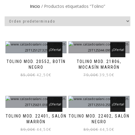
Inicio
/ Productos etiquetados “Tolino”
¡Oferta!
¡Oferta!
TOLINO MOD. 20552, BOTÍN
TOLINO MOD. 21806,
NEGRO
MOCASÍN MARRÓN
El
El
El
El
85,00
€
42,50
€
79,00
€
39,50
€
precio
precio
precio
precio
Este
Este
original
actual
original
actual
producto
producto
era:
es:
era:
es:
tiene
tiene
85,00€.
42,50€.
79,00€.
39,50€.
múltiples
múltiples
¡Oferta!
¡Oferta!
variantes.
variantes.
Las
Las
TOLINO MOD. 22401, SALÓN
TOLINO MOD. 22402, SALÓN
opciones
opciones
MARRÓN
NEGRO
se
se
El
El
El
El
89,00
€
44,50
€
89,00
€
44,50
€
pueden
pueden
precio
precio
precio
precio