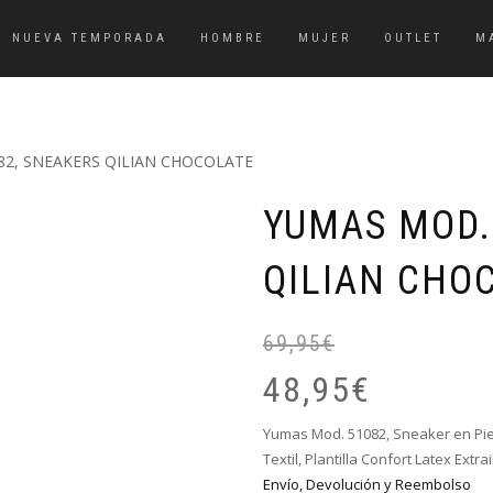
NUEVA TEMPORADA
HOMBRE
MUJER
OUTLET
M
82, SNEAKERS QILIAN CHOCOLATE
YUMAS MOD.
QILIAN CHO
69,95
€
48,95
€
Yumas Mod. 51082, Sneaker en Piel 
Textil, Plantilla Confort Latex Extr
Envío, Devolución y Reembolso