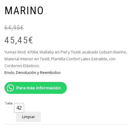
MARINO
64,95
€
El
El
pr
pr
45,45
€
or
ac
er
es
Yumas Mod. 47064, Wallaby en Piel y Textil, acabado Lisburn Marino,
64
45
Material Interior en Textil, Plantilla Confort Latex Extraible, con
Cordones Elásticos.
Envío, Devolución y Reembolso
Para más información
Talla
42
Limpiar