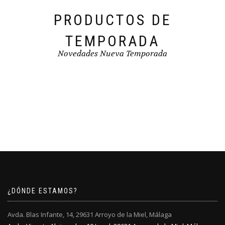
producto
PRODUCTOS DE
TEMPORADA
Novedades Nueva Temporada
¿DÓNDE ESTAMOS?
Avda. Blas Infante, 14, 29631 Arroyo de la Miel, Málaga