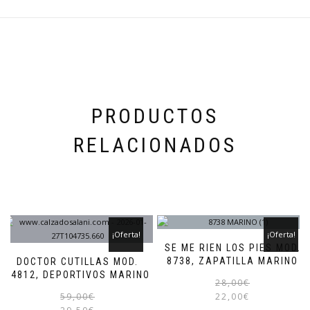
se
pueden
elegir
en
la
página
de
producto
PRODUCTOS
RELACIONADOS
¡Oferta!
¡Oferta!
SE ME RIEN LOS PIES MOD.
8738, ZAPATILLA MARINO
DOCTOR CUTILLAS MOD.
34812, DEPORTIVOS MARINO
28,00
€
El
El
Este
59,00
€
22,00
€
precio
precio
producto