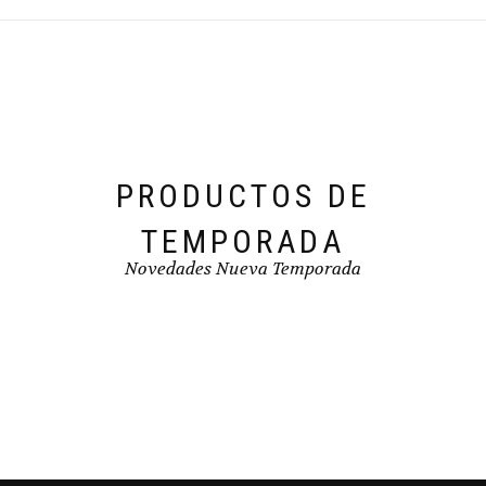
se
pueden
elegir
en
la
página
de
producto
PRODUCTOS DE
TEMPORADA
Novedades Nueva Temporada