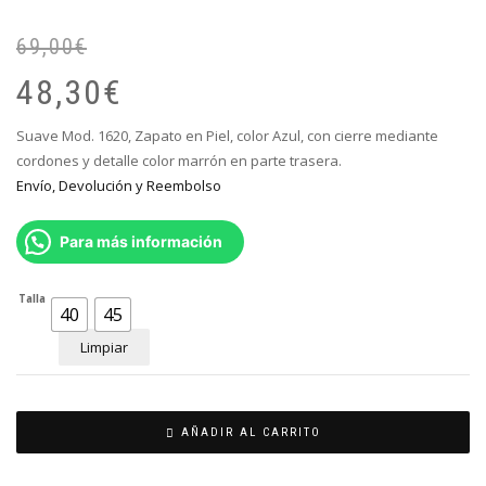
69,00
€
El
El
pr
pr
48,30
€
or
ac
er
es
Suave Mod. 1620, Zapato en Piel, color Azul, con cierre mediante
69
48
cordones y detalle color marrón en parte trasera.
Envío, Devolución y Reembolso
Para más información
Talla
40
45
Limpiar
AÑADIR AL CARRITO