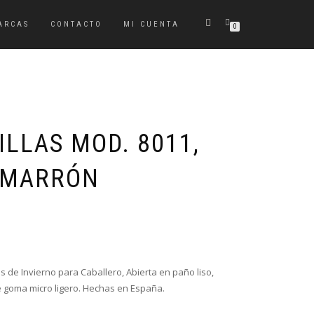
ARCAS
CONTACTO
MI CUENTA
0
LLAS MOD. 8011,
 MARRÓN
as de Invierno para Caballero, Abierta en paño liso,
e goma micro ligero. Hechas en España.