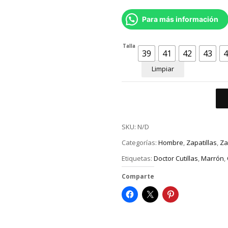
Para más información
Talla
39
41
42
43
4
Limpiar
SKU:
N/D
Categorías:
Hombre
,
Zapatillas
,
Za
Etiquetas:
Doctor Cutillas
,
Marrón
,
Comparte