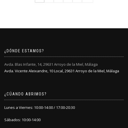
página
variantes.
variantes.
de
de
Las
Las
producto
producto
opciones
opciones
se
se
pueden
pueden
elegir
elegir
en
en
la
la
¿DÓNDE ESTAMOS?
página
página
de
de
producto
producto
Avda. Blas Infante, 14, 29631 Arroyo de la Miel, Málaga
Avda. Vicente Aleixandre, 10 Local, 29631 Arroyo de la Miel, Málaga
¿CÚANDO ABRIMOS?
Lunes a Viernes: 10:00-14:00 / 17:00-20:30
Sábados: 10:00-14:00