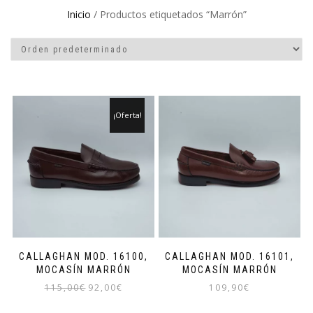
Inicio
/ Productos etiquetados “Marrón”
¡Oferta!
CALLAGHAN MOD. 16100,
CALLAGHAN MOD. 16101,
MOCASÍN MARRÓN
MOCASÍN MARRÓN
El
El
115,00
€
92,00
€
109,90
€
precio
precio
Este
Este