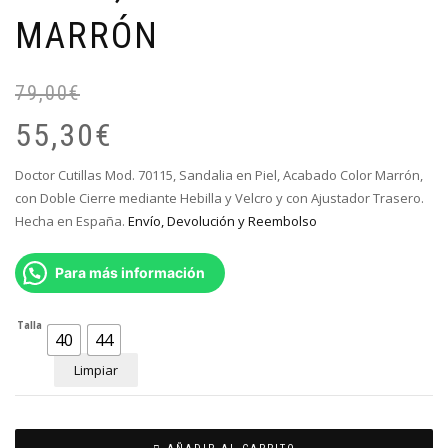
MARRÓN
79,00
€
El
El
pr
pr
55,30
€
or
ac
er
es
Doctor Cutillas Mod. 70115, Sandalia en Piel, Acabado Color Marrón,
79
55
con Doble Cierre mediante Hebilla y Velcro y con Ajustador Trasero.
Hecha en España.
Envío, Devolución y Reembolso
Para más información
Talla
40
44
Limpiar