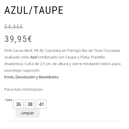
AZUL/TAUPE
54,95
€
El
El
pr
pr
39,95
€
or
ac
er
es
Pink Cacao Mod. PK-82, Sandalia en Piel tipo Bio de Tiras Cruzadas
54
39
acabado color
Azul
combinado con Taupe y Plata, Plantilla
Anatómica, Cuña de 2,5 cm. de altura y cierre mediante Velcro para
una mejor sujección.
Envío, Devolución y Reembolso
Para más información
Talla
36
38
41
Limpiar