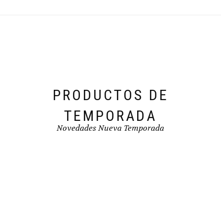
se
pueden
elegir
en
la
página
de
producto
PRODUCTOS DE
TEMPORADA
Novedades Nueva Temporada