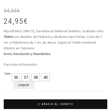
34,95
€
El
El
pr
pr
24,95
€
or
ac
er
es
Mysoft Mod. 26M172, Sandalia en Material Sintético, acabado color
34
24
Platino
con detalles de Pedrería y Abalorios tipo Perlas, Cuña de 2
cm. y Plataforma de 1 cm. de altura. Sujeta al Tobillo mediante
Elástico en Talonera.
Envío, Devolución y Reembolso
Para más información
Talla
36
37
38
40
Limpiar
AÑADIR AL CARRITO