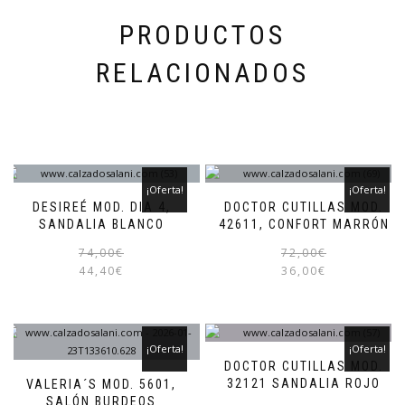
de
producto
PRODUCTOS
RELACIONADOS
¡Oferta!
¡Oferta!
DESIREÉ MOD. DIA 4,
DOCTOR CUTILLAS MOD.
SANDALIA BLANCO
42611, CONFORT MARRÓN
El
El
Este
74,00
€
72,00
€
precio
precio
producto
44,40
€
36,00
€
original
actual
tiene
era:
es:
múltiples
74,00€.
44,40€.
variantes.
Las
¡Oferta!
¡Oferta!
opciones
DOCTOR CUTILLAS MOD.
se
32121 SANDALIA ROJO
VALERIA´S MOD. 5601,
pueden
SALÓN BURDEOS