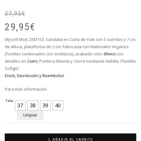
37,95
€
El
El
pr
pr
29,95
€
or
ac
er
es
Mysoft Mod. 25M153, Sandalia en Cuña de Yute con 5 cuerdas y 7 cm.
37
29
de altura, plataforma de 2 cm. Fabricada con Materiales Veganos
(Textiles combinados con sintéticos), acabado color
Blanco
con
detalles en
Cuero
, Puntera Abierta y Cierre mediante Hebilla. Plantilla
Softgel.
Envío, Devolución y Reembolso
Para más información
Talla
37
38
39
40
Limpiar
AÑADIR AL CARRITO