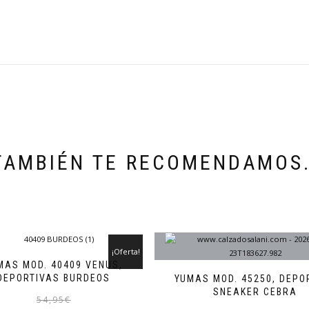
TAMBIÉN TE RECOMENDAMOS
¡Oferta!
MAS MOD. 40409 VENUS,
DEPORTIVAS BURDEOS
YUMAS MOD. 45250, DEPO
SNEAKER CEBRA
El
El
Este
54,95
€