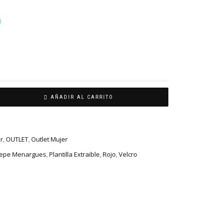
AÑADIR AL CARRITO
r
,
OUTLET
,
Outlet Mujer
epe Menargues
,
Plantilla Extraible
,
Rojo
,
Velcro