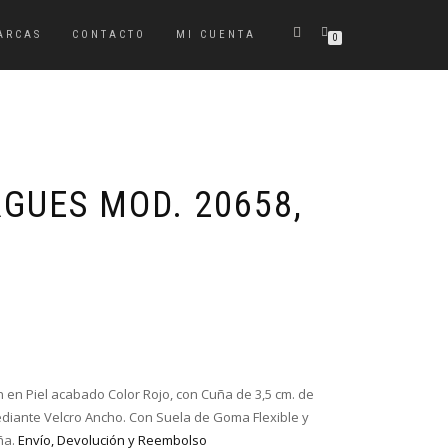
ARCAS
CONTACTO
MI CUENTA
0
GUES MOD. 20658,
El
El
precio
precio
original
actual
era:
es:
en Piel acabado Color Rojo, con Cuña de 3,5 cm. de
89,95€.
53,95€.
 mediante Velcro Ancho. Con Suela de Goma Flexible y
ña.
Envío, Devolución y Reembolso