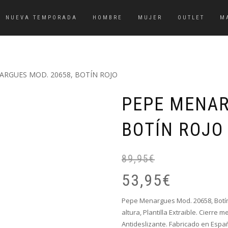
NUEVA TEMPORADA
HOMBRE
MUJER
OUTLET
M
ARGUES MOD. 20658, BOTÍN ROJO
PEPE MENAR
BOTÍN ROJO
89,95
€
53,95
€
Pepe Menargues Mod. 20658, Botín 
altura, Plantilla Extraible. Cierre
Antideslizante. Fabricado en Espa