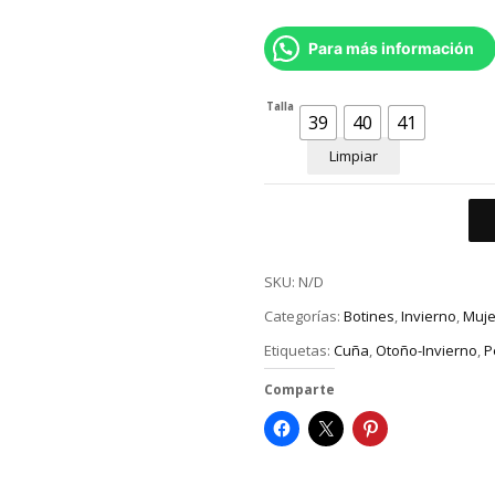
Para más información
Talla
39
40
41
Limpiar
SKU:
N/D
Categorías:
Botines
,
Invierno
,
Muje
Etiquetas:
Cuña
,
Otoño-Invierno
,
P
Comparte