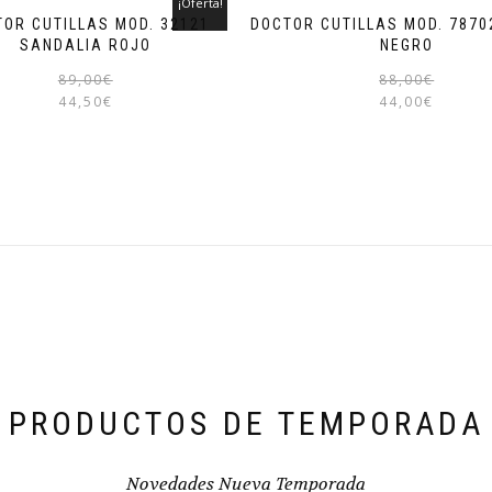
¡Oferta!
OR CUTILLAS MOD. 32121
DOCTOR CUTILLAS MOD. 7870
SANDALIA ROJO
NEGRO
El
El
Este
89,00
€
88,00
€
precio
precio
producto
44,50
€
44,00
€
original
actual
tiene
era:
es:
múltiples
89,00€.
44,50€.
variantes.
Las
opciones
se
pueden
elegir
en
la
página
de
producto
PRODUCTOS DE TEMPORADA
Novedades Nueva Temporada