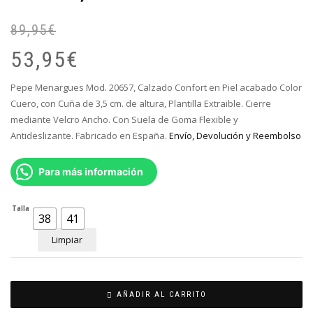
89,95
€
El
El
pr
pr
53,95
€
or
ac
er
es
Pepe Menargues Mod. 20657, Calzado Confort en Piel acabado Color
89
53
Cuero, con Cuña de 3,5 cm. de altura, Plantilla Extraible. Cierre
mediante Velcro Ancho. Con Suela de Goma Flexible y
Antideslizante. Fabricado en España.
Envío, Devolución y Reembolso
Para más información
Talla
38
41
Limpiar
AÑADIR AL CARRITO