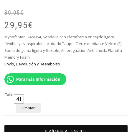
39,95
€
El
El
pr
pr
29,95
€
or
ac
er
es
Mysoft Mod. 24M054, Sandalia con Plataforma en tejido ligero,
39
29
flexible y transpirable, acabado Taupe, Cierre mediante Velcro (3).
Suela de goma ligera y flexible, Amortiguación Anti-shock. Plantilla
Memory Foam.
Envío, Devolución y Reembolso
Para más información
Talla
41
Limpiar
AÑADIR AL CARRITO