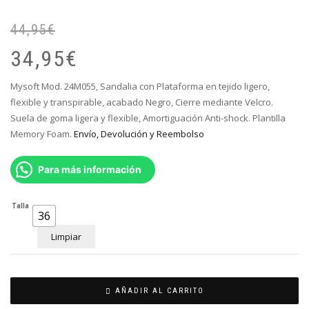
44,95
€
El
El
pr
pr
34,95
€
or
ac
er
es
Mysoft Mod. 24M055, Sandalia con Plataforma en tejido ligero,
44
34
flexible y transpirable, acabado Negro, Cierre mediante Velcro.
Suela de goma ligera y flexible, Amortiguación Anti-shock. Plantilla
Memory Foam.
Envío, Devolución y Reembolso
Para más información
Talla
36
Limpiar
AÑADIR AL CARRITO