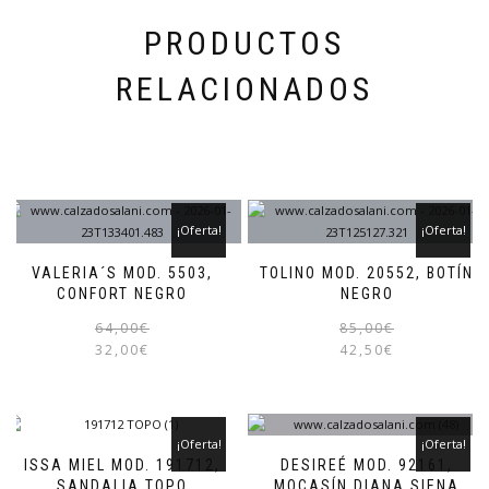
de
producto
PRODUCTOS
RELACIONADOS
¡Oferta!
¡Oferta!
VALERIA´S MOD. 5503,
TOLINO MOD. 20552, BOTÍN
CONFORT NEGRO
NEGRO
El
El
Este
64,00
€
85,00
€
precio
precio
producto
32,00
€
42,50
€
original
actual
tiene
era:
es:
múltiples
64,00€.
32,00€.
variantes.
Las
¡Oferta!
¡Oferta!
opciones
ISSA MIEL MOD. 191712,
DESIREÉ MOD. 92161,
se
SANDALIA TOPO
MOCASÍN DIANA SIENA