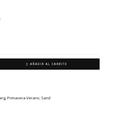
AÑADIR AL CARRITO
ang
,
Primavera-Verano
,
Sand