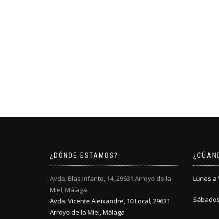
¿DÓNDE ESTAMOS?
¿CÚAN
Avda. Blas Infante, 14, 29631 Arroyo de la
Lunes a V
Miel, Málaga
Sábados:
Avda. Vicente Aleixandre, 10 Local, 29631
Arroyo de la Miel, Málaga