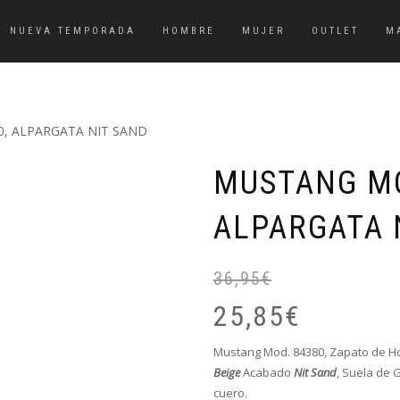
NUEVA TEMPORADA
HOMBRE
MUJER
OUTLET
M
0, ALPARGATA NIT SAND
MUSTANG MO
ALPARGATA 
36,95
€
25,85
€
Mustang Mod. 84380, Zapato de Ho
Beige
Acabado
Nit Sand
, S
uela de 
cuero.