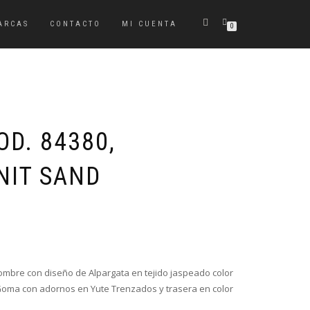
ARCAS
CONTACTO
MI CUENTA
0
D. 84380,
NIT SAND
El
El
precio
precio
original
actual
era:
es:
mbre con diseño de Alpargata en tejido jaspeado color
36,95€.
25,85€.
Goma con adornos en Yute Trenzados y trasera en color