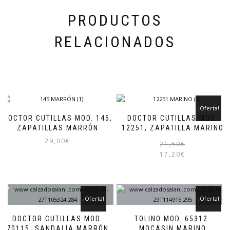
de
producto
PRODUCTOS
RELACIONADOS
¡Oferta!
DOCTOR CUTILLAS MOD. 145,
DOCTOR CUTILLAS MOD.
ZAPATILLAS MARRÓN
12251, ZAPATILLA MARINO
29,00
€
21,50
€
17,20
€
Este
producto
tiene
múltiples
variantes.
¡Oferta!
¡Oferta!
Las
opciones
DOCTOR CUTILLAS MOD.
TOLINO MOD. 65312.
se
70115, SANDALIA MARRÓN
MOCASIN MARINO