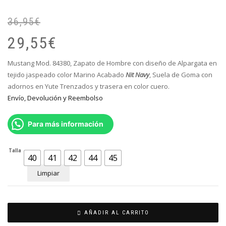
36,95
€
El
El
pr
pr
29,55
€
or
ac
er
es
Mustang Mod. 84380, Zapato de Hombre con diseño de Alpargata en
36
29
tejido jaspeado color Marino Acabado
Nit Navy
, S
uela de Goma con
adornos en Yute Trenzados y trasera en color cuero.
Envío, Devolución y Reembolso
Para más información
Talla
40
41
42
44
45
Limpiar
AÑADIR AL CARRITO