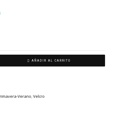
AÑADIR AL CARRITO
rimavera-Verano
,
Velcro