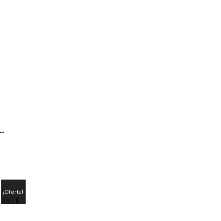
…
¡Oferta!
EAKER