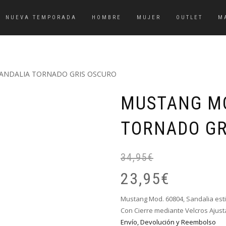
NUEVA TEMPORADA
HOMBRE
MUJER
OUTLET
M
SANDALIA TORNADO GRIS OSCURO
MUSTANG MO
TORNADO GR
34,95
€
23,95
€
Mustang Mod. 60804, Sandalia estil
Con Cierre mediante Velcros Ajust
Envío, Devolución y Reembolso