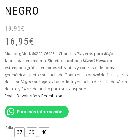
NEGRO
19,95
€
El
El
pr
pr
16,95
€
or
ac
er
es
Mustang Mod. 60202-C61251,
Chanclas Playeras para
Mujer
19
16
fabricadas en material Sintético, acabado
Marest Home
con
estampado gráfico en tonos vibrantes y contraste de formas
geométricas, junto con suela de Goma en color
Azul
de 1 cm. y tiras
de color
Negro
con logo grabado
.
Incluyen bolsa de rejilla de 43 cm
de alto y 34 cm de ancho para su transporte.
Envío, Devolución y Reembolso
Para más información
Talla
37
39
40