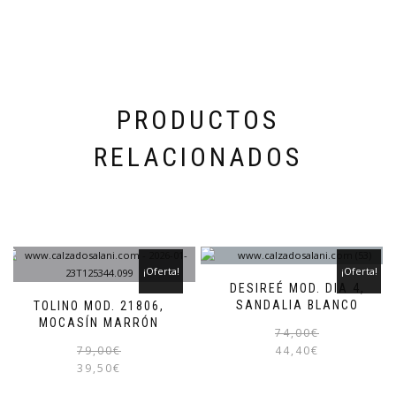
pueden
elegir
en
la
página
de
producto
PRODUCTOS
RELACIONADOS
¡Oferta!
¡Oferta!
DESIREÉ MOD. DIA 4,
SANDALIA BLANCO
TOLINO MOD. 21806,
MOCASÍN MARRÓN
74,00
€
El
El
Este
79,00
€
44,40
€
precio
precio
producto
39,50
€
original
actual
tiene