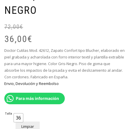
NEGRO
72,00
€
El
El
pr
pr
36,00
€
or
ac
er
es
Doctor Cutilas Mod. 42612, Zapato Confort tipo Blucher, elaborado en
72
36
piel grabada y acharolada con forro interior textil y plantilla extraíble
para una mayor higiene. Color Gris-Negro. Piso de goma que
absorbe los impactos de la pisada y evita el deslizamiento al andar.
Con cordones. Fabricado en España.
Envio, Devolución y Reembolso
Para más información
Talla
36
Limpiar