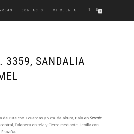
ARCAS
CONTACTO
MI CUENTA
0
 3359, SANDALIA
MEL
El
El
precio
precio
original
actual
era:
es:
 de Yute con 3 cuerdas y 5 cm. de altura, Pala en
Serraje
39,95€.
29,95€.
central, Talonera en tela y Cierre mediante Hebilla con
n España.