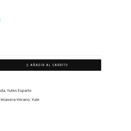
AÑADIR AL CARRITO
ada
,
Yutes Esparto
rimavera-Verano
,
Yute