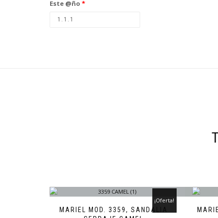
Este @ño
*
¡Oferta!
MARIEL MOD. 3359, SANDALIA
MARI