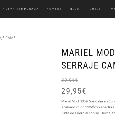
NUEVA TEMPORADA
HOMBRE
MUJER
OUTLET
M
AJE CAMEL
MARIEL MOD.
SERRAJE CA
39,95
€
29,95
€
Mariel Mod. 3359, Sandalia en Cuña
acabado color
Camel
con abertura 
Cinta de Cuero al Tobillo. Hecha e