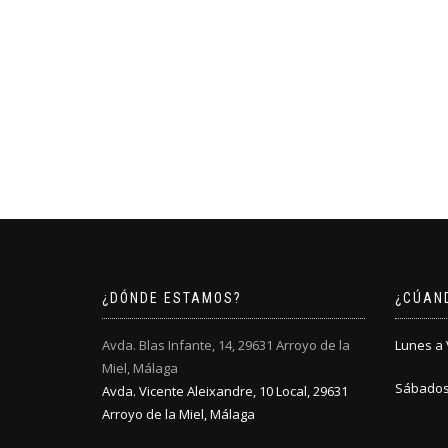
¿DÓNDE ESTAMOS?
¿CÚAN
Avda. Blas Infante, 14, 29631 Arroyo de la
Lunes a V
Miel, Málaga
Sábados:
Avda. Vicente Aleixandre, 10 Local, 29631
Arroyo de la Miel, Málaga