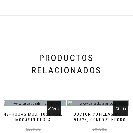
Las
producto
opciones
se
pueden
elegir
en
la
página
de
producto
PRODUCTOS
RELACIONADOS
¡Oferta!
¡Oferta!
48+HOURS MOD. 10511/51,
DOCTOR CUTILLAS MOD.
MOCASIN PERLA
91825, CONFORT NEGRO
El
El
Este
65,00
€
69,00
€