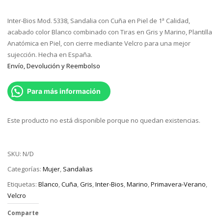
Inter-Bios Mod. 5338, Sandalia con Cuña en Piel de 1ª Calidad,
acabado color Blanco combinado con Tiras en Gris y Marino, Plantilla
Anatómica en Piel, con cierre mediante Velcro para una mejor
sujección. Hecha en España.
Envío, Devolución y Reembolso
Para más información
Este producto no está disponible porque no quedan existencias.
SKU:
N/D
Categorías:
Mujer
,
Sandalias
Etiquetas:
Blanco
,
Cuña
,
Gris
,
Inter-Bios
,
Marino
,
Primavera-Verano
,
Velcro
Comparte