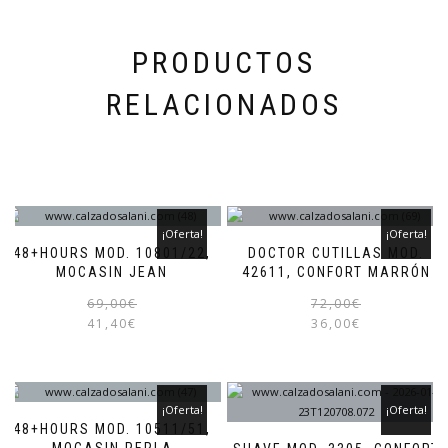
página
de
producto
PRODUCTOS
RELACIONADOS
¡Oferta!
¡Oferta!
48+HOURS MOD. 10801/22,
DOCTOR CUTILLAS MOD.
MOCASIN JEAN
42611, CONFORT MARRÓN
El
El
Este
69,00
€
72,00
€
precio
precio
producto
41,40
€
36,00
€
original
actual
tiene
era:
es:
múltiples
69,00€.
41,40€.
variantes.
Las
¡Oferta!
¡Oferta!
opciones
48+HOURS MOD. 10511/51,
se
MOCASIN PERLA