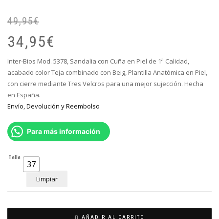
49,95
€
El
El
pr
pr
34,95
€
or
ac
er
es
Inter-Bios Mod. 5378, Sandalia con Cuña en Piel de 1ª Calidad,
49
34
acabado color Teja combinado con Beig, Plantilla Anatómica en Piel,
con cierre mediante Tres Velcros para una mejor sujección. Hecha
en España.
Envío, Devolución y Reembolso
Para más información
Talla
37
Limpiar
AÑADIR AL CARRITO