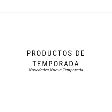
producto
opciones
se
pueden
elegir
en
la
página
de
producto
PRODUCTOS DE
TEMPORADA
Novedades Nueva Temporada