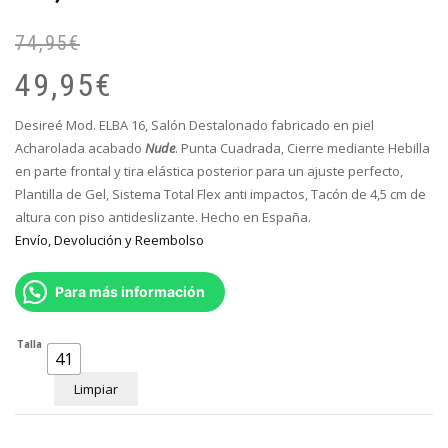
74,95
€
El
El
pr
pr
49,95
€
or
ac
er
es
Desireé Mod. ELBA 16, Salón Destalonado
fabricado en piel
74
49
Acharolada acabado
Nude
. Punta Cuadrada, Cierre mediante Hebilla
en parte frontal y tira elástica posterior para un ajuste perfecto
,
Plantilla de Gel, Sistema Total Flex anti impactos, Tacón de 4,5 cm de
altura con piso antideslizante. Hecho en España.
Envío, Devolución y Reembolso
Para más información
Talla
41
Limpiar