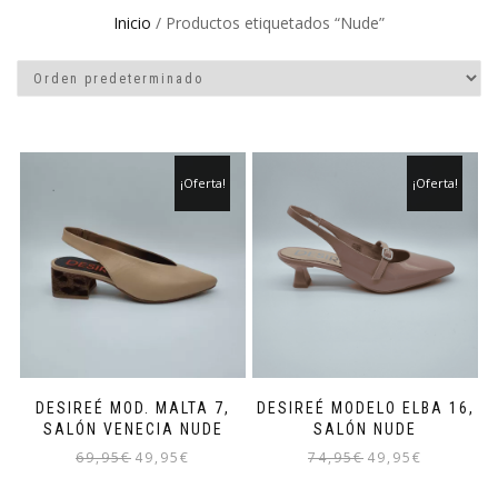
Inicio
/ Productos etiquetados “Nude”
¡Oferta!
¡Oferta!
DESIREÉ MOD. MALTA 7,
DESIREÉ MODELO ELBA 16,
SALÓN VENECIA NUDE
SALÓN NUDE
El
El
El
El
69,95
€
49,95
€
74,95
€
49,95
€
precio
precio
precio
precio
Este
Este