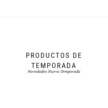
opciones
se
pueden
elegir
en
la
página
de
producto
PRODUCTOS DE
TEMPORADA
Novedades Nueva Temporada