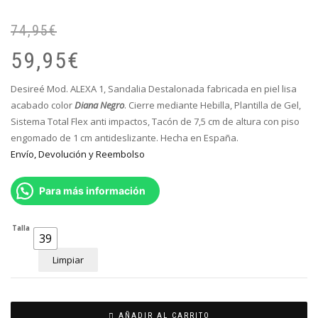
74,95
€
El
El
pr
pr
59,95
€
or
ac
er
es
Desireé Mod. ALEXA 1, Sandalia Destalonada
fabricada en piel lisa
74
59
acabado color
Diana Negro
. Cierre mediante Hebilla
, Plantilla de Gel,
Sistema Total Flex anti impactos, Tacón de 7,5 cm de altura con piso
engomado de 1 cm antideslizante. Hecha en España.
Envío, Devolución y Reembolso
Para más información
Talla
39
Limpiar
AÑADIR AL CARRITO