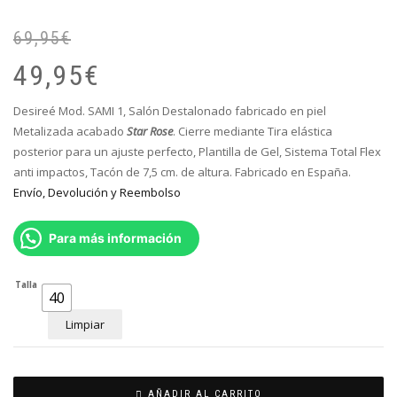
69,95
€
El
El
pr
pr
49,95
€
or
ac
er
es
Desireé Mod. SAMI 1, Salón Destalonado
fabricado en piel
69
49
Metalizada acabado
Star
Rose
. Cierre mediante Tira elástica
posterior para un ajuste perfecto
, Plantilla de Gel, Sistema Total Flex
anti impactos, Tacón de 7,5 cm. de altura. Fabricado en España.
Envío, Devolución y Reembolso
Para más información
Talla
40
Limpiar
AÑADIR AL CARRITO