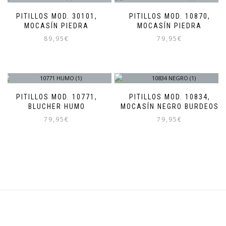
PITILLOS MOD. 30101,
PITILLOS MOD. 10870,
MOCASÍN PIEDRA
MOCASÍN PIEDRA
89,95
€
79,95
€
Este
Este
producto
producto
tiene
tiene
múltiples
múltiples
variantes.
variantes.
PITILLOS MOD. 10771,
PITILLOS MOD. 10834,
Las
Las
BLUCHER HUMO
MOCASÍN NEGRO BURDEOS
opciones
opciones
79,95
€
79,95
€
se
se
pueden
pueden
Este
Este
elegir
elegir
producto
producto
en
en
tiene
tiene
la
la
múltiples
múltiples
página
página
variantes.
variantes.
de
de
Las
Las
producto
producto
opciones
opciones
se
se
pueden
pueden
elegir
elegir