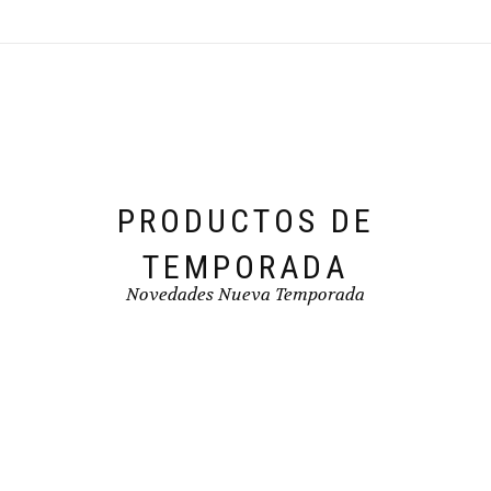
se
pueden
elegir
en
la
página
de
producto
PRODUCTOS DE
TEMPORADA
Novedades Nueva Temporada