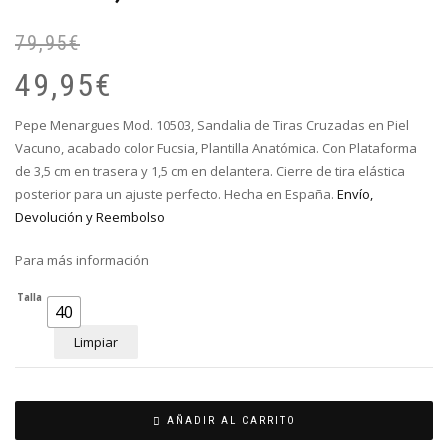
79,95
€
El
El
pr
pr
49,95
€
or
ac
er
es
Pepe Menargues Mod. 10503, Sandalia de Tiras Cruzadas en Piel
79
49
Vacuno, acabado color Fucsia, Plantilla Anatómica. Con Plataforma
de 3,5 cm en trasera y 1,5 cm en delantera.
Cierre de tira elástica
posterior para un ajuste perfecto
. Hecha en España.
Envío,
Devolución y Reembolso
Para más información
Talla
40
Limpiar
AÑADIR AL CARRITO