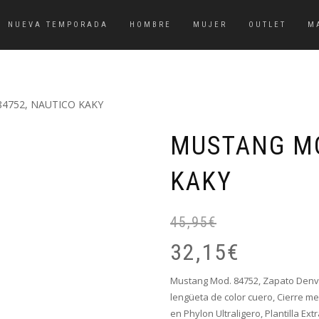
NUEVA TEMPORADA
HOMBRE
MUJER
OUTLET
M
4752, NAUTICO KAKY
MUSTANG MO
KAKY
45,95
€
32,15
€
Mustang Mod. 84752, Zapato Denver
lengüeta de color cuero
, Cierre m
en Phylon Ultraligero, Plantilla Extr