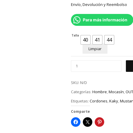
Envío, Devolución y Reembolso
Para más información
Talla
40
41
44
Limpiar
SKU:
N/D
Categorías:
Hombre
,
Mocasín
,
OUT
Etiquetas:
Cordones
,
Kaky
,
Musta
Comparte