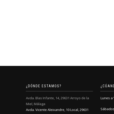
¿DÓNDE ESTAMOS?
¿CÚAN
Avda. Blas Infante, 14, 29631 Arroyo de la
Lunes a V
Miel, Málaga
Sábados:
Avda. Vicente Aleixandre, 10 Local, 29631