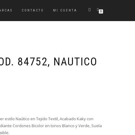
ARCAS
CONTACTO
MI CUENTA
0
D. 84752, NAUTICO
El
El
precio
precio
original
actual
era:
es:
 estilo Naútico en Tejido Textil, Acabado Kaky con
45,95€.
32,15€.
ediante Cordones B
icolor en tonos Blanco y Verde
, Suela
aible.