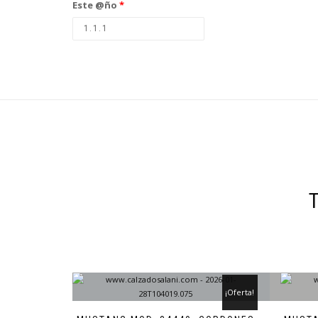
Este @ño
*
¡Oferta!