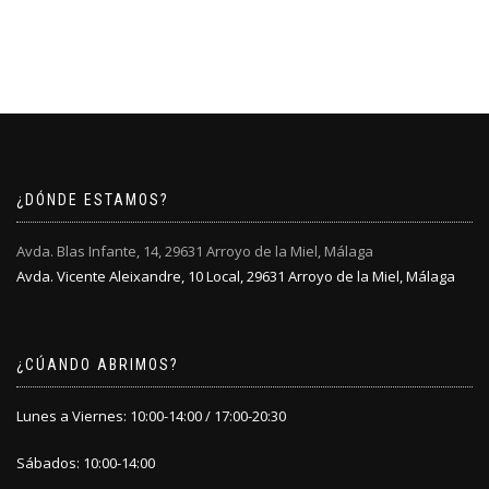
original
actual
producto
era:
es:
tiene
45,95€.
32,15€.
múltiples
variantes.
Las
opciones
se
pueden
elegir
¿DÓNDE ESTAMOS?
en
la
Avda. Blas Infante, 14, 29631 Arroyo de la Miel, Málaga
página
Avda. Vicente Aleixandre, 10 Local, 29631 Arroyo de la Miel, Málaga
de
producto
¿CÚANDO ABRIMOS?
Lunes a Viernes: 10:00-14:00 / 17:00-20:30
Sábados: 10:00-14:00