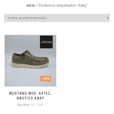
Inicio
/ Productos etiquetados “Kaky”
¡Oferta!
MUSTANG MOD. 84752,
NAUTICO KAKY
El
El
45,95
€
32,15
€
precio
precio
Este