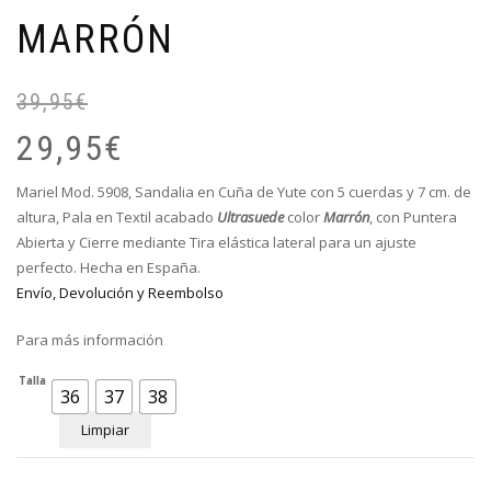
MARRÓN
39,95
€
El
El
pr
pr
29,95
€
or
ac
er
es
Mariel Mod. 5908, Sandalia en Cuña de Yute con 5 cuerdas y 7 cm. de
39
29
altura, Pala en Textil acabado
Ultrasuede
color
Marrón
, con Puntera
Abierta y
Cierre mediante Tira elástica lateral para un ajuste
perfecto
. Hecha en España.
Envío, Devolución y Reembolso
Para más información
Talla
36
37
38
Limpiar