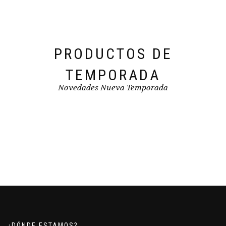
la
página
de
producto
PRODUCTOS DE
TEMPORADA
Novedades Nueva Temporada
¿DÓNDE ESTAMOS?