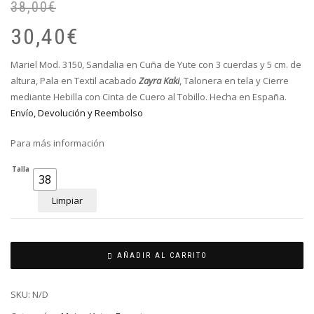
38,00
€
El
El
pr
pr
30,40
€
or
ac
er
es
Mariel Mod. 3150, Sandalia en Cuña de Yute con 3 cuerdas y 5 cm. de
38
30
altura, Pala en Textil acabado
Zayra Kaki
, Talonera en tela y Cierre
mediante Hebilla con Cinta de Cuero al Tobillo. Hecha en España.
Envío, Devolución y Reembolso
Para más información
Talla
38
Limpiar
AÑADIR AL CARRITO
SKU:
N/D