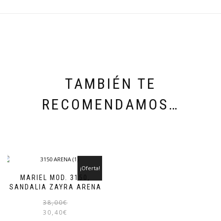
TAMBIÉN TE
RECOMENDAMOS…
¡Oferta!
MARIEL MOD. 3150,
SANDALIA ZAYRA ARENA
El
El
Este
38,00
€
precio
precio
producto
30,40
€