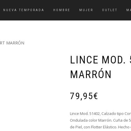
NUEVA TEMPORADA
HOMBRE
MUJER
OUTLET
M
FORT MARRÓN
LINCE MOD.
MARRÓN
79,95
€
Lince Mod. 51402, Calzado tipo Con
Ondulada color Marrón. Cuña de 5 c
de Piel, con Flotter Elástico. Hech