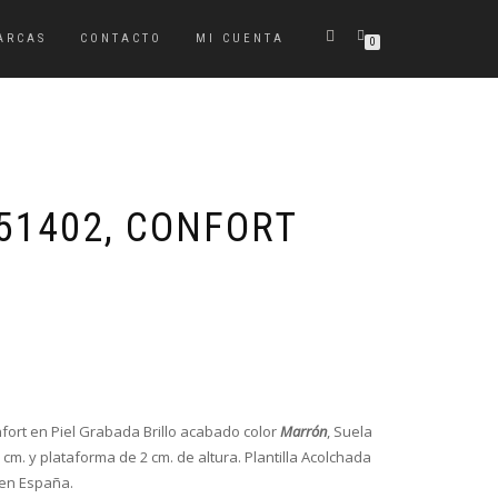
ARCAS
CONTACTO
MI CUENTA
0
 51402, CONFORT
fort en Piel Grabada Brillo acabado color
Marrón
, Suela
m. y plataforma de 2 cm. de altura. Plantilla Acolchada
o en España.