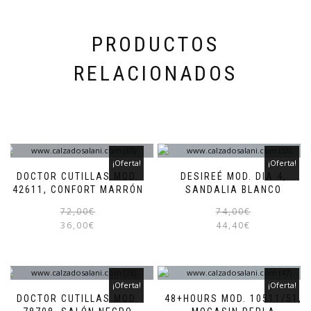
página
de
producto
PRODUCTOS
RELACIONADOS
¡Oferta!
¡Oferta!
DOCTOR CUTILLAS MOD.
DESIREÉ MOD. DIA 4,
42611, CONFORT MARRÓN
SANDALIA BLANCO
El
El
Este
72,00
€
74,00
€
precio
precio
producto
36,00
€
44,40
€
original
actual
tiene
era:
es:
múltiples
72,00€.
36,00€.
variantes.
Las
¡Oferta!
¡Oferta!
opciones
DOCTOR CUTILLAS MOD.
48+HOURS MOD. 10511/51,
se