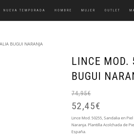
NUEVA TEMPORADA
HOMBRE
MUJER
OUTLET
M
DALIA BUGUI NARANJA
LINCE MOD. 
BUGUI NARA
74,95
€
52,45
€
Lince Mod. 50255, Sandalia en Pie
Naranja. Plantilla Acolchada de Pie
España.