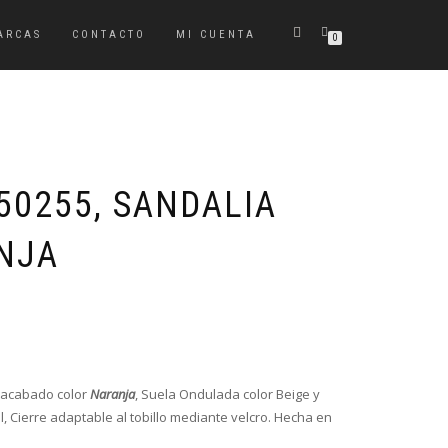
ARCAS
CONTACTO
MI CUENTA
0
50255, SANDALIA
NJA
El
El
precio
precio
original
actual
era:
es:
l acabado color
Naranja
, Suela Ondulada color Beige y
74,95€.
52,45€.
l, Cierre adaptable al tobillo mediante velcro. Hecha en