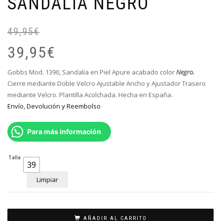
SANDALIA NEGRO
49,95
€
El
El
pr
pr
39,95
€
or
ac
er
es
Gobbs Mod. 1390, Sandalia en Piel Apure acabado color
Negro
.
49
39
Cierre mediante Doble Velcro Ajustable Ancho y Ajustador Trasero
mediante Velcro. Plantilla Acolchada. Hecha en España.
Envío, Devolución y Reembolso
Para más información
Talla
39
Limpiar
AÑADIR AL CARRITO