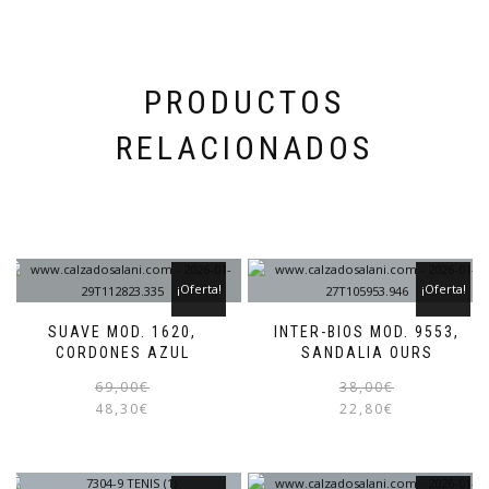
la
página
de
producto
PRODUCTOS
RELACIONADOS
¡Oferta!
¡Oferta!
SUAVE MOD. 1620,
INTER-BIOS MOD. 9553,
CORDONES AZUL
SANDALIA OURS
El
El
Este
69,00
€
38,00
€
precio
precio
producto
48,30
€
22,80
€
original
actual
tiene
era:
es:
múltiples
69,00€.
48,30€.
variantes.