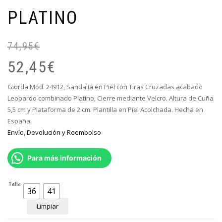
PLATINO
74,95
€
El
El
pr
pr
52,45
€
or
ac
er
es
Giorda Mod. 24912, Sandalia en Piel con Tiras Cruzadas acabado
74
52
Leopardo combinado Platino, Cierre mediante Velcro. Altura de Cuña
5,5 cm y Plataforma de 2 cm. Plantilla en Piel Acolchada. Hecha en
España.
Envío, Devolución y Reembolso
Para más información
Talla
36
41
Limpiar