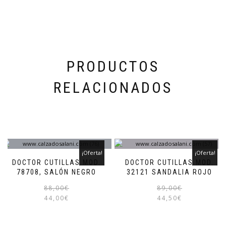
elegir
en
la
página
de
producto
PRODUCTOS
RELACIONADOS
¡Oferta!
¡Oferta!
DOCTOR CUTILLAS MOD.
DOCTOR CUTILLAS MOD.
78708, SALÓN NEGRO
32121 SANDALIA ROJO
El
El
Este
88,00
€
89,00
€
precio
precio
producto
44,00
€
44,50
€
original
actual
tiene
era:
es:
múltiples