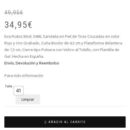
49,95
€
El
El
pr
pr
34,95
€
or
ac
er
es
Eva Frutos Mod. 5486, Sandalia en Piel de Tiras Cruzadas en color
49
34
Rojo y Oro Grabado, Cuña Bicolor de 4,5 cm y Plataforma delantera
de 1,5 cm, Cierre tipo Pulsera con Velcro al Tobillo, con Plantilla de
Gel. Hecha en España.
Envío, Devolución y Reembolso
Para más información
Talla
41
Limpiar
AÑADIR AL CARRITO