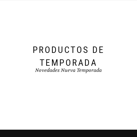
pueden
elegir
en
la
página
de
producto
PRODUCTOS DE
TEMPORADA
Novedades Nueva Temporada