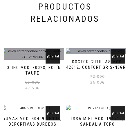
producto
PRODUCTOS
RELACIONADOS
¡Oferta!
¡Oferta!
DOCTOR CUTILLAS MOD.
42612, CONFORT GRIS-NEGRO
TOLINO MOD. 30023, BOTÍN
TAUPE
72,00
€
El
El
Este
95,00
€
36,00
€
precio
precio
producto
47,50
€
original
actual
tiene
era:
es:
múltiples
95,00€.
47,50€.
variantes.
Las
¡Oferta!
¡Oferta!
opciones
YUMAS MOD. 40409 VENUS,
ISSA MIEL MOD. 191712,
se
DEPORTIVAS BURDEOS
SANDALIA TOPO
pueden