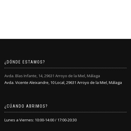
se
se
precio
precio
pueden
pueden
Este
original
actual
elegir
elegir
producto
era:
es:
en
en
tiene
54,95€.
43,95€.
la
la
múltiples
página
página
variantes.
de
de
Las
producto
producto
opciones
se
pueden
elegir
¿DÓNDE ESTAMOS?
en
la
Avda. Blas Infante, 14, 29631 Arroyo de la Miel, Málaga
página
Avda. Vicente Aleixandre, 10 Local, 29631 Arroyo de la Miel, Málaga
de
producto
¿CÚANDO ABRIMOS?
Lunes a Viernes: 10:00-14:00 / 17:00-20:30