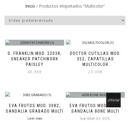
Inicio
/ Productos etiquetados “Multicolor”
D. FRANKLIN MOD. 22038,
DOCTOR CUTILLAS MOD.
SNEAKER PATCHWORK
352, ZAPATILLAS
PAISLEY
MULTICOLOR
45,95
€
23,00
€
Este
Este
producto
producto
tiene
tiene
múltiples
múltiples
¡Oferta!
variantes.
variantes.
EVA FRUTOS MOD. 3082,
EVA FRUTOS MOD. 4238,
Las
Las
SANDALIA GRABADO MULTI
SANDALIA BONE MULTI
opciones
opciones
El
El
Leer más
54,95
€
43,95
€
se
se
precio
precio
pueden
pueden
Este
original
actual