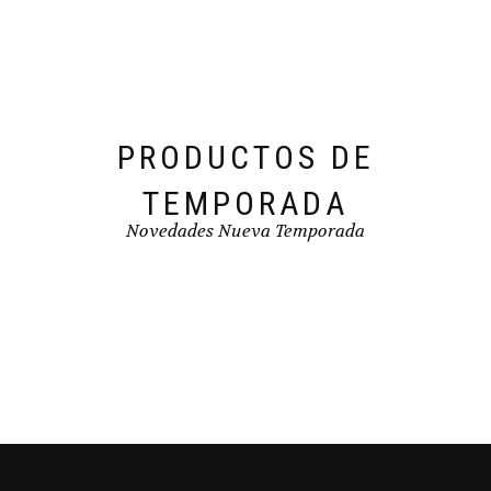
elegir
en
la
página
de
producto
PRODUCTOS DE
TEMPORADA
Novedades Nueva Temporada