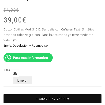
54,00
€
El
El
pr
pr
39,00
€
or
ac
er
es
Doctor Cutillas Mod. 31612, Sandalia con Cuña en Textil Sintético
54
39
acabado color Negro, con Plantilla Acolchada y Cierre mediante
Velcro (2).
Envío, Devolución y Reembolso
Para más información
Talla
36
Limpiar
AÑADIR AL CARRITO